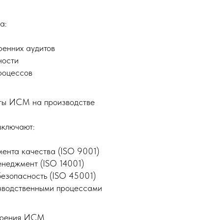
а:
ренних аудитов
ности
роцессов
ты ИСМ на производстве
включают:
ента качества (ISO 9001)
енеджмент (ISO 14001)
езопасность (ISO 45001)
зводственными процессами
дрения ИСМ