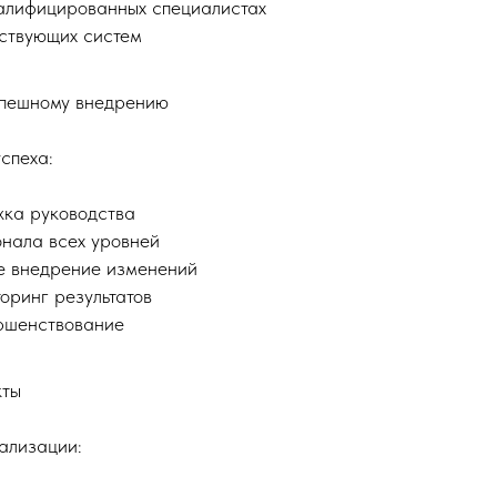
валифицированных специалистах
ствующих систем
спешному внедрению
спеха:
жка руководства
нала всех уровней
е внедрение изменений
оринг результатов
ршенствование
кты
ализации: