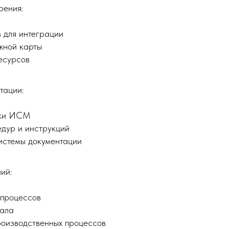
рения:
 для интеграции
жной карты
есурсов
тации:
ики ИСМ
дур и инструкций
стемы документации
ий:
 процессов
ала
оизводственных процессов