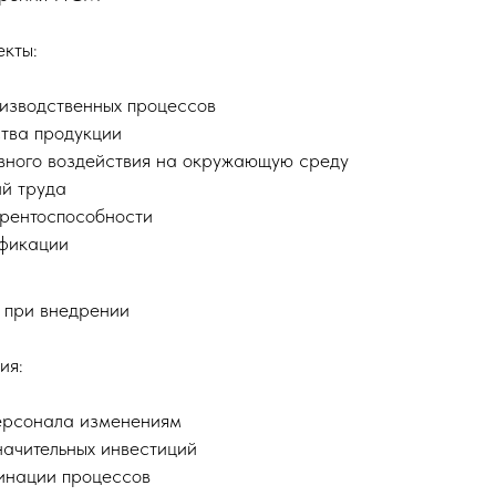
кты:
изводственных процессов
тва продукции
вного воздействия на окружающую среду
ий труда
рентоспособности
фикации
 при внедрении
ия:
ерсонала изменениям
ачительных инвестиций
инации процессов