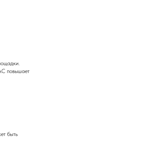
лощадки.
ILAC повышает
ет быть