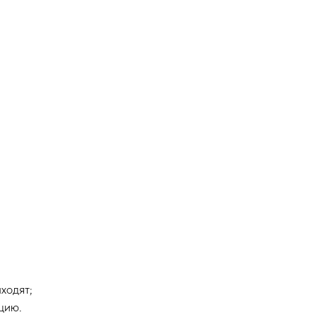
ходят;
цию.