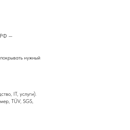
в РФ —
покрывать нужный
во, IT, услуги).
мер, TÜV, SGS,