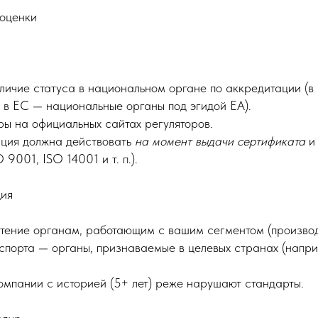
оценки
аличие статуса в национальном органе по аккредитации (
 в ЕС — национальные органы под эгидой EA).
тры на официальных сайтах регуляторов.
ация должна действовать
на момент выдачи сертификата
и 
 9001, ISO 14001 и т. п.).
ция
тение органам, работающим с вашим сегментом (производст
кспорта — органы, признаваемые в целевых странах (напри
омпании с историей (5+ лет) реже нарушают стандарты.