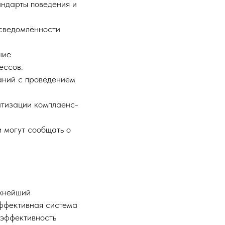
андарты поведения и
сведомлённости
ние
ессов.
аний с проведением
атизации комплаенс-
 могут сообщать о
ажнейший
Эффективная система
 эффективность