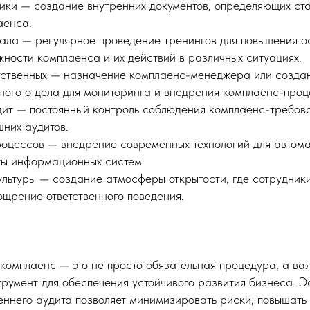
ики — создание внутренних документов, определяющих ст
аенса.
ала — регулярное проведение тренингов для повышения о
жности комплаенса и их действий в различных ситуациях.
тственных — назначение комплаенс-менеджера или созда
ого отдела для мониторинга и внедрения комплаенс-проц
дит — постоянный контроль соблюдения комплаенс-требов
шних аудитов.
роцессов — внедрение современных технологий для автом
ты информационных систем.
ьтуры — создание атмосферы открытости, где сотрудники
ощрение ответственного поведения.
 комплаенс — это не просто обязательная процедура, а в
трумент для обеспечения устойчивого развития бизнеса. 
еннего аудита позволяет минимизировать риски, повышать