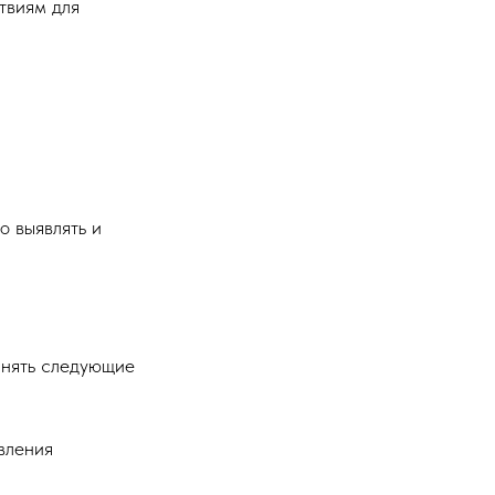
твиям для
о выявлять и
инять следующие
вления