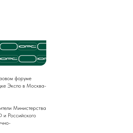
азовом форуме
дке Экспо в Москва-
вители Министерства
Ф и Российского
учно-