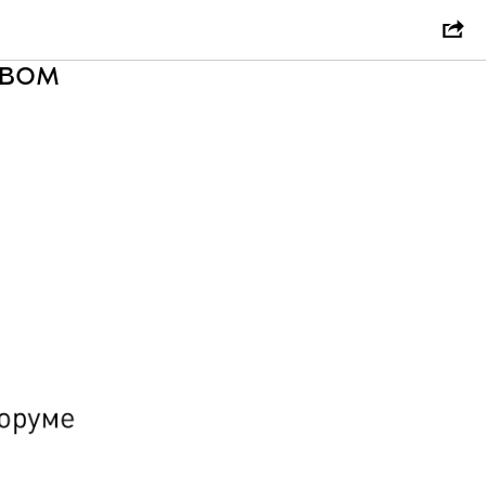
ли с
овом