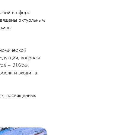
ений в сфере
священы актуальным
измов
ономической
одукции, вопросы
газ – 2025»,
асли и входит в
х, посвященных