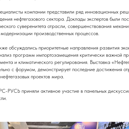
ециалисты компании представили ряд инновационных реш
дения нефтегазового сектора. Доклады экспертов были по
ческого суверенитета отрасли, совершенствования механ
 модернизации производственных процессов.
акже обсуждались приоритетные направления развития эк
анализ программ импортозамещения критически важной пр
мента и климатического регулирования. Выставка «Нефте
льно с форумом, демонстрирует последние достижения отр
 нефтегазовых проектов мира.
С-РУСЬ приняли активное участие в панельных дискуссия
ли.