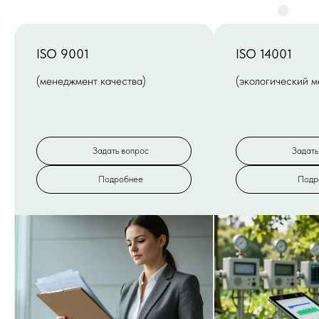
ISO 9001
ISO 14001
(менеджмент качества)
(экологический 
Задать вопрос
Задать
Подробнее
Подр